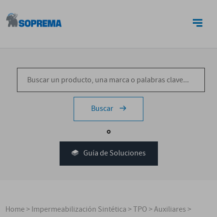
CONTACTO
Buscar
o
Guía de Soluciones
Home
>
Impermeabilización Sintética
>
TPO
>
Auxiliares
>