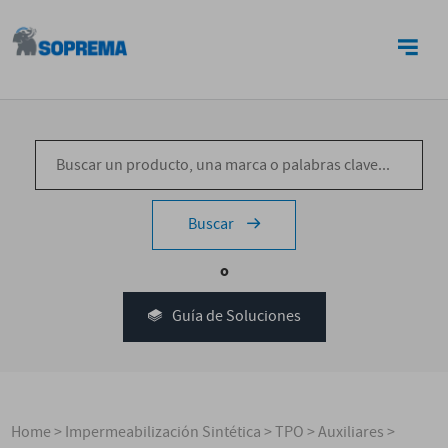
CONTACTO
Buscar
o
Guía de Soluciones
Home
>
Impermeabilización Sintética
>
TPO
>
Auxiliares
>